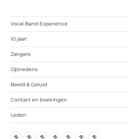
Vocal Band Experience
10 jaar!
Zangers
Optredens
Beeld & Geluid
Contact en boekingen
Leden
Vocal
10
Zangers
Optredens
Beeld
Contact
Leden