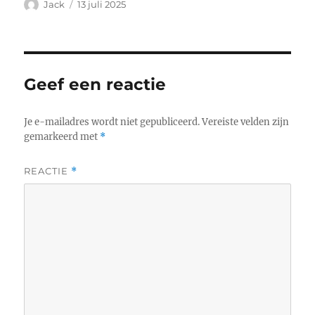
Auteur
Geplaatst
Jack
13 juli 2025
op
Geef een reactie
Je e-mailadres wordt niet gepubliceerd.
Vereiste velden zijn
gemarkeerd met
*
REACTIE
*