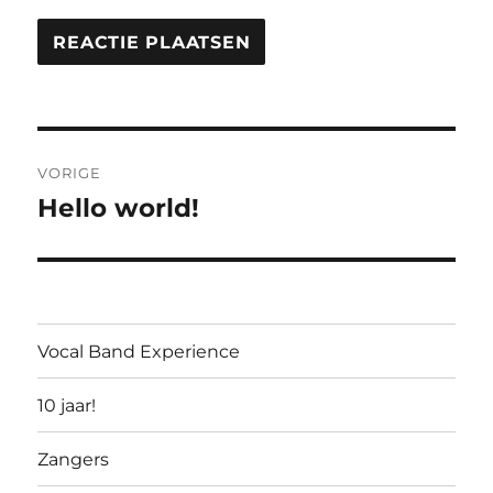
Bericht
VORIGE
navigatie
Hello world!
Vorig
bericht:
Vocal Band Experience
10 jaar!
Zangers